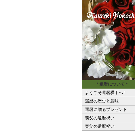
* 還暦について *
ようこそ還暦横丁へ！
還暦の歴史と意味
還暦に贈るプレゼント
義父の還暦祝い
実父の還暦祝い